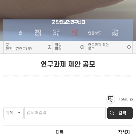
군 안전보건연구센터
센터
연구
알림
고객
홈
언론보도
소개
현황
마당
참여
군
알림
연구과제 제안
안전보건연구센터
마당
공모
연구과제 제안 공모
0
Total.
검색
제목
작성자