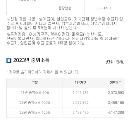
중장년층
35 ~ 69세
※신청 제한 사항 : 생계급여, 실업금여, 자치단체 청년수당 수급자 및
수급 후 6개월이 지나지 않은자, 정부재정일자리, 취업성공패키지
참여자 및 종료 후 6개월이 지나지 않은 자
※특정계층 : 여성가구주, 결혼이민자, 미혼모(부)·한부모,
신용회복지원자, 특수형태근로종사자, 영세자영업자등 ※ 생계급여
수급자, 실업급여 수급 종료자 II유형 참여 가능
2023년 중위소득
(단위 : 원/월)
* 좌우로 슬라이드하여 자세히 볼 수 있습니다.
구분
1인가구
2인가구
'23년 중위소득 60%
1,246,735
2,073,693
'23년 중위소득 100%
2,077,892
3,456,155
'23년 중위소득 120%
2,493,470
4,147,386