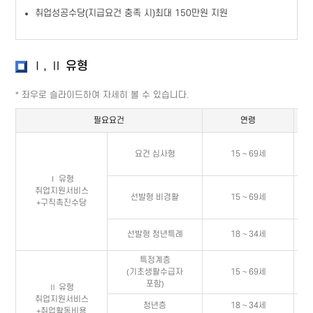
취업성공수당(지급요건 충족 시)최대 150만원 지원
Ⅰ, Ⅱ 유형
* 좌우로 슬라이드하여 자세히 볼 수 있습니다.
필요요건
연령
요건 심사형
15 ~ 69세
중
Ⅰ 유형
취업지원서비스
선발형 비경활
15 ~ 69세
중
+구직촉진수당
선발형 청년특례
18 ~ 34세
특정계층
(기초생활수급자
15 ~ 69세
포함)
Ⅱ 유형
취업지원서비스
청년층
18 ~ 34세
+취업활동비용