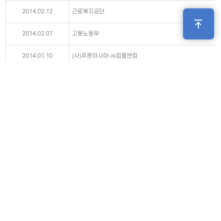
2014.02.12
근로복지공단
2014.02.07
고용노동부
2014.01.10
(사)푸른아시아·㈜피플앤컴
2014.01.08
관악구청
2013.08.26
관악구청
2013.06.24
태백산재병원
2013.06.10
㈜피플앤컴
2013.04.19
글로벌다문화협회
2013.03.29
(재)전통문화재단
2013.03.28
서울특별시 서부여성 발전센터