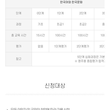
한국어와 한국문화
단계
0단계
1단계
2단계
3단계
과정
기초
초급1
초급2
중급1
총 교육 시간
15시간
100시간
100시간
100시
평가
없음
1단계평가
2단계평가
3단계평
5단계 심화과정은 기본과정
참고
※ 영주용 종합평가 합격자는
신청대상
모든 이민자 및 국민이 희망에 따라 자율 신청