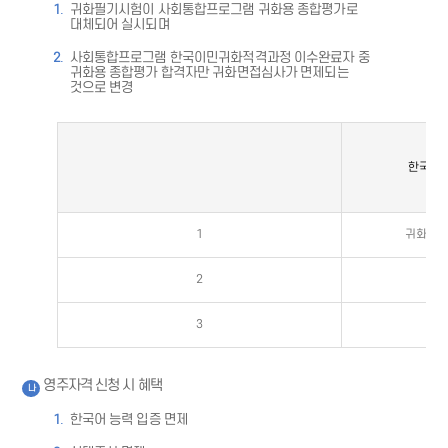
귀화필기시험이 사회통합프로그램 귀화용 종합평가로
대체되어 실시되며
사회통합프로그램 한국이민귀화적격과정 이수완료자 중
귀화용 종합평가 합격자만 귀화면접심사가 면제되는
것으로 변경
한국이민
1
귀화신청
2
3
영주자격 신청 시 혜택
나
한국어 능력 입증 면제