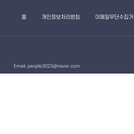
홈
개인정보처리방침
이메일무단수집거
6
Email. people3023@naver.com
산재보험연구원 · 군안전보건연구센터 · 공정안전센터 · 국민취업지원
· 403호 · 501호 · 502호
 02-2675-5806
leekh1328@naver.com
Email.
 02-2675-5806
kimto@mju.ac.kr
Email.
 02-2675-5806
Email.
 02-2675-5806
jkeom60@naver.com
Email.
 02-2675-5806
msafer1@naver.com
Email.