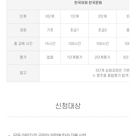
한국어와 한국문화
단계
0단계
1단계
2단계
3단계
과정
기초
초급1
초급2
중급1
총 교육 시간
15시간
100시간
100시간
100시
평가
없음
1단계평가
2단계평가
3단계평
5단계 심화과정은 기본과정
참고
※ 영주용 종합평가 합격자는
신청대상
모든 이민자 및 국민이 희망에 따라 자율 신청