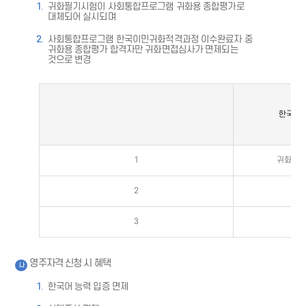
귀화필기시험이 사회통합프로그램 귀화용 종합평가로
대체되어 실시되며
사회통합프로그램 한국이민귀화적격과정 이수완료자 중
귀화용 종합평가 합격자만 귀화면접심사가 면제되는
것으로 변경
한국이민
1
귀화신청
2
3
영주자격 신청 시 혜택
나
한국어 능력 입증 면제